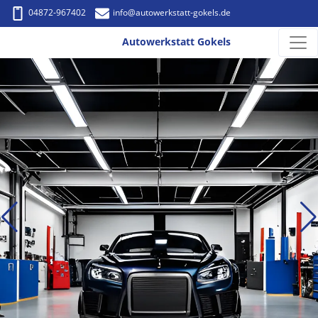
04872-967402
info
@autowerkstatt-gokels.de
Autowerkstatt Gokels