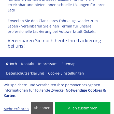
erreichbar und bieten Ihnen schnelle Lösungen für Ihren
Lack
Erwecken Sie den Glanz Ihres Fahrzeugs wieder zum
Leben - vereinbaren Sie einen Termin für unsere
professionelle Lackierung bei Autowerkstatt Gokels.
Vereinbaren Sie noch heute Ihre Lackierung
bei uns!
Hoch
Kontakt
Impressum
Sitemap
Datenschutzerklärung
Cookie-Einstellungen
Wir speichern und verarbeiten Ihre personenbezogenen
Autowerkstatt Gokels
Informationen für folgende Zwecke:
Notwendige Cookies &
Bundesstraße 45
Karten
.
25557 Gokels
Tel: 04872-967402
Allen zustimmen
Ablehnen
Mehr erfahren
info
@autowerkstatt-gokels.de