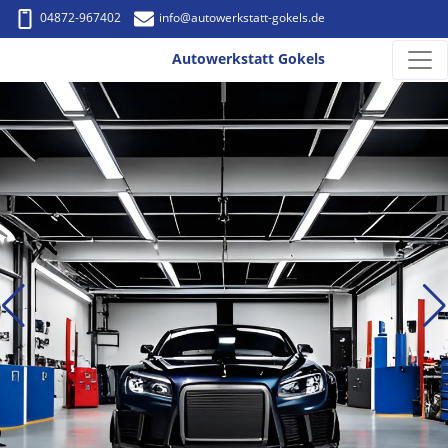
04872-967402
info
@autowerkstatt-gokels.de
Autowerkstatt Gokels