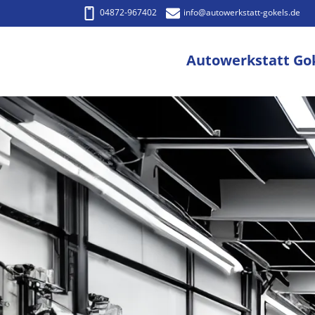
04872-967402
info
@autowerkstatt-gokels.de
Autowerkstatt Go