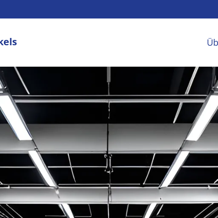
kels
Üb