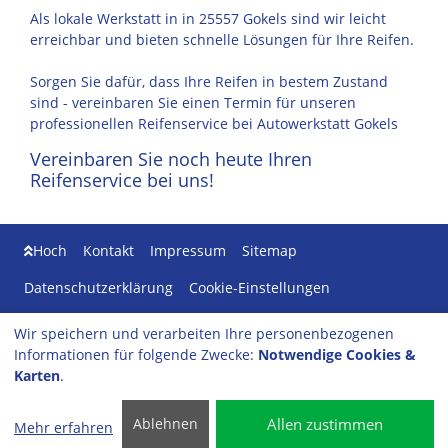
Als lokale Werkstatt in in 25557 Gokels sind wir leicht
erreichbar und bieten schnelle Lösungen für Ihre Reifen.
Sorgen Sie dafür, dass Ihre Reifen in bestem Zustand
sind - vereinbaren Sie einen Termin für unseren
professionellen Reifenservice bei Autowerkstatt Gokels
Vereinbaren Sie noch heute Ihren
Reifenservice bei uns!
Hoch
Kontakt
Impressum
Sitemap
Datenschutzerklärung
Cookie-Einstellungen
Wir speichern und verarbeiten Ihre personenbezogenen
Autowerkstatt Gokels
Informationen für folgende Zwecke:
Notwendige Cookies &
Bundesstraße 45
Karten
.
25557 Gokels
Tel: 04872-967402
Allen zustimmen
Ablehnen
Mehr erfahren
info
@autowerkstatt-gokels.de