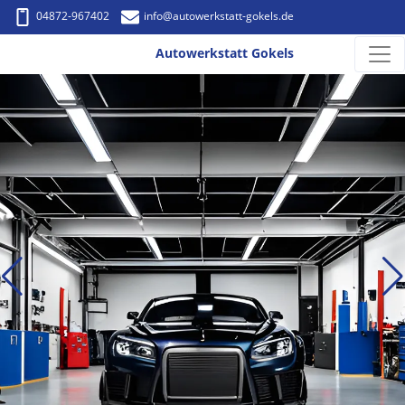
04872-967402
info
@autowerkstatt-gokels.de
Autowerkstatt Gokels