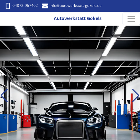
04872-967402
info
@autowerkstatt-gokels.de
Autowerkstatt Gokels