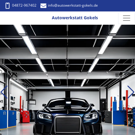
04872-967402
info
@autowerkstatt-gokels.de
Autowerkstatt Gokels