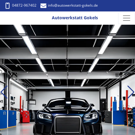
04872-967402
info
@autowerkstatt-gokels.de
Autowerkstatt Gokels